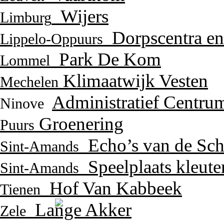
Wijers
Limburg
Dorpscentra en
Lippelo-Oppuurs
Park De Kom
Lommel
Klimaatwijk Vesten
Mechelen
Administratief Centru
Ninove
Groenering
Puurs
Echo’s van de Sch
Sint-Amands
Speelplaats kleute
Sint-Amands
Hof Van Kabbeek
Tienen
Lange Akker
Zele