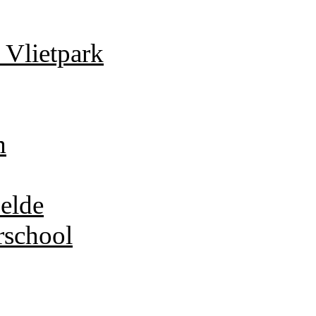
 Vlietpark
m
elde
rschool