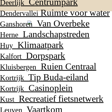
Centrumpark
Deerlijk
Ruimte voor water
Dendervallei
Van Overbeke
Ganshoren
Landschapstreden
Herne
Klimaatpark
Huy
Dorpspark
Kalfort
Ruien Centraal
Kluisbergen
Tip Buda-eiland
Kortrijk
Casinoplein
Kortrijk
Recreatief fietsnetwerk
Kust
Vaartkom
Leuven